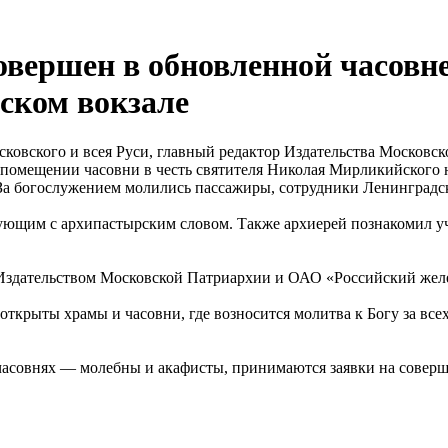
вершен в обновленной часовн
ском вокзале
Московского и всея Руси, главный редактор Издательства Моско
омещении часовни в честь святителя Николая Мирликийского н
За богослужением молились пассажиры, сотрудники Ленинградск
рующим с архипастырским словом. Также архиерей познакомил 
 Издательством Московской Патриархии и ОАО «Российский жел
ткрыты храмы и часовни, где возносится молитва к Богу за вс
часовнях — молебны и акафисты, принимаются заявки на соверш