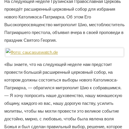
2
На следующей неделе Грузинская Православная Церковь
3
проведёт расширенный церковный собор для избрания
4
нового Католикоса-Патриарха. Об этом Его
5
Высокопреосвященство митрополит Шио, местоблюститель
Патриаршего престола, объявил вчера в своей проповеди в
праздник Святого Георгия.
«Вы знаете, что на следующей неделе нам предстоит
провести большой расширенный церковный собор, на
котором должны состояться выборы нового Католикоса-
Патриарха, — обратился митрополит Шио к собравшимся.
— Я хочу попросить наше духовенство, нашу монашескую
общину, каждого из вас, нашу дорогую паству, усилить
молитвы, чтобы мы могли провести это великое событие
достойно, мирно, с любовью, чтобы была явлена воля
Божья и был сделан правильный выбор, решение, которое