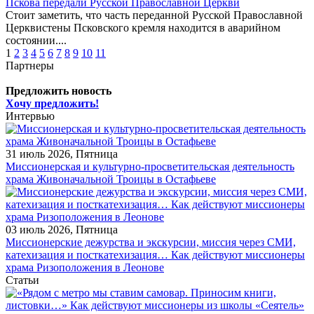
Пскова передали Русской Православной Церкви
Стоит заметить, что часть переданной Русской Православной
Церквистены Псковского кремля находится в аварийном
состоянии....
1
2
3
4
5
6
7
8
9
10
11
Партнеры
Предложить новость
Хочу предложить!
Интервью
31 июль 2026, Пятница
Миссионерская и культурно-просветительская деятельность
храма Живоначальной Троицы в Остафьеве
03 июль 2026, Пятница
Миссионерские дежурства и экскурсии, миссия через СМИ,
катехизация и посткатехизация… Как действуют миссионеры
храма Ризоположения в Леонове
Статьи