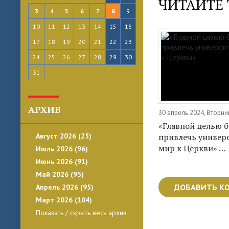
ЧИТАЙТЕ 
3
4
5
6
7
8
9
10
11
12
13
14
15
16
17
18
19
20
21
22
23
24
25
26
27
28
29
30
31
АРХИВ
30 апрель 2024, Вторни
«Главной целью б
привлечь универ
Август 2026 (25)
мир к Церкви» …
Июль 2026 (96)
Июнь 2026 (91)
Май 2026 (95)
ДОБАВИТЬ К
Апрель 2026 (95)
Март 2026 (104)
Показать / скрыть весь архив