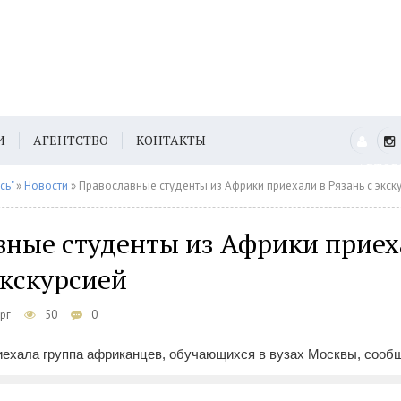
И
АГЕНТСТВО
КОНТАКТЫ
АВТО
сь"
»
Новости
» Православные студенты из Африки приехали в Рязань с экск
вные студенты из Африки приех
экскурсией
рг
50
0
иехала группа африканцев, обучающихся в вузах Москвы, сообща