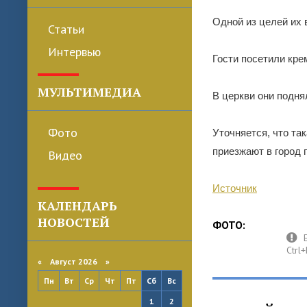
Одной из целей их 
Статьи
Интервью
Гости посетили кре
МУЛЬТИМЕДИА
В церкви они подня
Фото
Уточняется, что та
приезжают в город п
Видео
Источник
КАЛЕНДАРЬ
НОВОСТЕЙ
ФОТО:
«
Август 2026 »
Пн
Вт
Ср
Чт
Пт
Сб
Вс
1
2