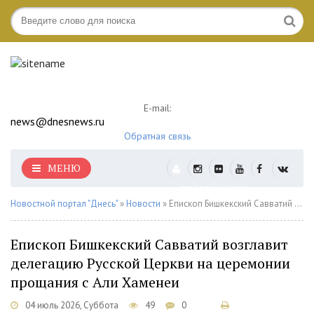
E-mail:
news@dnesnews.ru
Обратная связь
МЕНЮ
АВТОРИЗАЦИЯ
Новостной портал "Днесь"
»
Новости
» Епископ Бишкекский Савватий возглавит делегацию Русской Церкви на церемонии прощания с Али Хаменеи
Епископ Бишкекский Савватий возглавит
делегацию Русской Церкви на церемонии
прощания с Али Хаменеи
04 июль 2026, Суббота
49
0