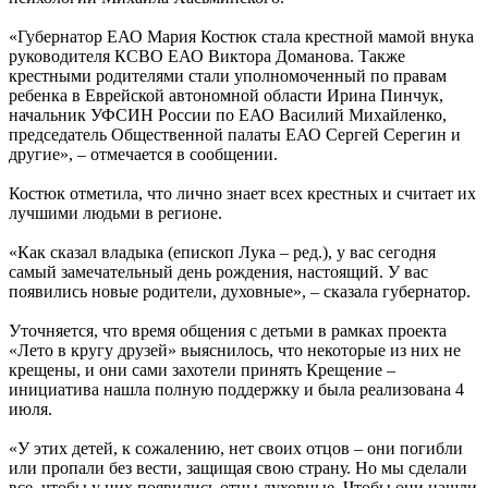
«Губернатор ЕАО Мария Костюк стала крестной мамой внука
руководителя КСВО ЕАО Виктора Доманова. Также
крестными родителями стали уполномоченный по правам
ребенка в Еврейской автономной области Ирина Пинчук,
начальник УФСИН России по ЕАО Василий Михайленко,
председатель Общественной палаты ЕАО Сергей Серегин и
другие», – отмечается в сообщении.
Костюк отметила, что лично знает всех крестных и считает их
лучшими людьми в регионе.
«Как сказал владыка (епископ Лука – ред.), у вас сегодня
самый замечательный день рождения, настоящий. У вас
появились новые родители, духовные», – сказала губернатор.
Уточняется, что время общения с детьми в рамках проекта
«Лето в кругу друзей» выяснилось, что некоторые из них не
крещены, и они сами захотели принять Крещение –
инициатива нашла полную поддержку и была реализована 4
июля.
«У этих детей, к сожалению, нет своих отцов – они погибли
или пропали без вести, защищая свою страну. Но мы сделали
все, чтобы у них появились отцы духовные. Чтобы они нашли