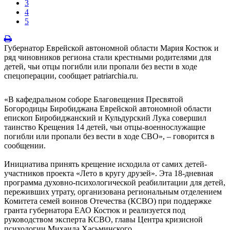
3
4
5
Губернатор Еврейской автономной области Мария Костюк и
ряд чиновников региона стали крестными родителями для
детей, чьи отцы погибли или пропали без вести в ходе
спецоперации, сообщает patriarchia.ru.
«В кафедральном соборе Благовещения Пресвятой
Богородицы Биробиджана Еврейской автономной области
епископ Биробиджанский и Кульдурский Лука совершил
таинство Крещения 14 детей, чьи отцы-военнослужащие
погибли или пропали без вести в ходе СВО», – говорится в
сообщении.
Инициатива принять крещение исходила от самих детей-
участников проекта «Лето в кругу друзей». Эта 18-дневная
программа духовно-психологической реабилитации для детей,
переживших утрату, организована региональным отделением
Комитета семей воинов Отечества (КСВО) при поддержке
гранта губернатора ЕАО Костюк и реализуется под
руководством эксперта КСВО, главы Центра кризисной
психологии Михаила Хасьминского.