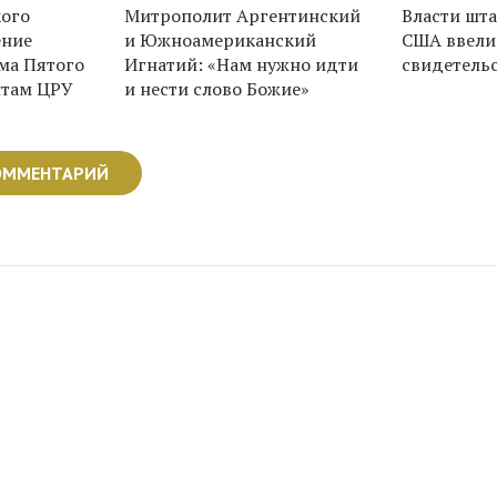
кого
Митрополит Аргентинский
Власти шт
ение
и Южноамериканский
США ввели
ма Пятого
Игнатий: «Нам нужно идти
свидетель
нтам ЦРУ
и нести слово Божие»
ОММЕНТАРИЙ