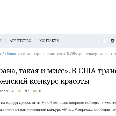
И
АГЕНТСТВО
КОНТАКТЫ
АВТО
сь"
»
Новости
» «Какая страна, такая и мисс». В США трансгендер выиграл же
рана, такая и мисс». В США тра
женский конкурс красоты
скресенье
917
0
из города Дерри, штат Нью-Гэмпшир, впервые победил в местн
организовал национальный конкурс «Мисс Америка», сообщает w