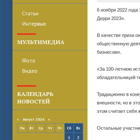
6 ноября 2022 года
Статьи
Дерри 2023».
Интервью
В качестве приза о
МУЛЬТИМЕДИА
общественную деят
бизнесом».
Фото
«За 100-летнюю ист
Видео
обладательницей ти
КАЛЕНДАРЬ
Традиционно в кон
НОВОСТЕЙ
внешности, но в эт
этом считает себя 
«
Август 2026 »
Остальные участни
Пн
Вт
Ср
Чт
Пт
Сб
Вс
1
2