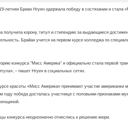
 19-летняя Бриан Нгуен одержала победу в состязании и стала
на получила корону, титул и стипендию за выдающиеся достижен
ельность. Брайан учится на первом курсе колледжа по специал
орию конкурса "Мисс Америка" я официально стала первой тра
тула», – пишет Нгуен в социальных сетях.
курсе красоты «Мисс Америка» принимают участие американки 
ом году победа досталась участнице с половыми признаками му
женщиной.
цы конкурса неоднозначно отнеслись к решению жюри.