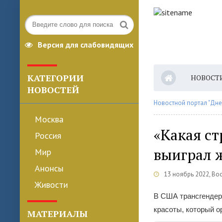
Версия для слабовидящих
КАТЕГОРИИ
НОВОСТ
НОВОСТЕЙ
Новостной портал "Дне
Москва
«Какая ст
Россия
выиграл 
Мир
Анонсы
13 ноябрь 2022, Во
Живости
В США трансгендер 
красоты, который 
МАТЕРИАЛЫ