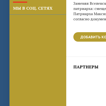
Заменяя Вселенс
МЫ В СОЦ. СЕТЯХ
патриарха: смещ
Патриарха Макси
согласно докуме
ДОБАВИТЬ К
ПАРТНЕРЫ