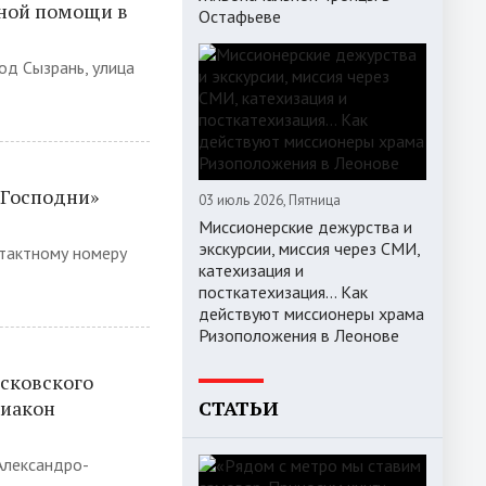
рной помощи в
Остафьеве
од Сызрань, улица
 Господни»
03 июль 2026, Пятница
Миссионерские дежурства и
экскурсии, миссия через СМИ,
нтактному номеру
катехизация и
посткатехизация… Как
действуют миссионеры храма
Ризоположения в Леонове
сковского
диакон
СТАТЬИ
Александро-