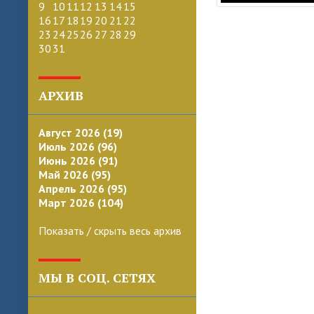
9
10
11
12
13
14
15
16
17
18
19
20
21
22
23
24
25
26
27
28
29
30
31
АРХИВ
Август 2026 (19)
Июль 2026 (96)
Июнь 2026 (91)
Май 2026 (95)
Апрель 2026 (95)
Март 2026 (104)
Показать / скрыть весь архив
МЫ В СОЦ. СЕТЯХ