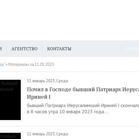
И
АГЕНТСТВО
КОНТАКТЫ
АВТ
сь"
» Материалы за 11.01.2023
11 январь 2023, Среда
Почил в Господе бывший Патриарх Иеру
Ириней I
Бывший Патриарх Иерусалимский Ириней I скончалс
в 8 часов утра 10 января 2023 года....
11 январь 2023, Среда