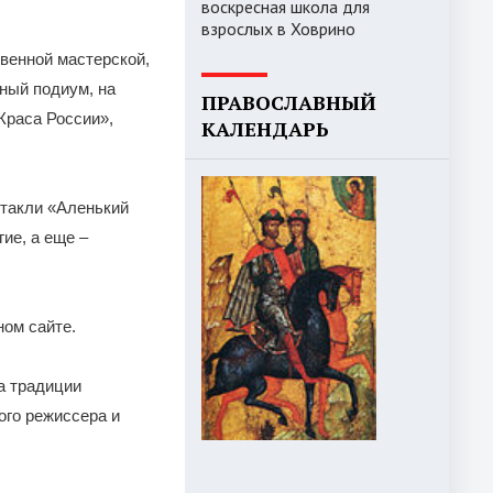
воскресная школа для
взрослых в Ховрино
евенной мастерской,
ный подиум, на
ПРАВОСЛАВНЫЙ
Краса России»,
КАЛЕНДАРЬ
ктакли «Аленький
ие, а еще –
ном сайте.
а традиции
ого режиссера и