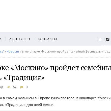
И
АГЕНТСТВО
КОНТАКТЫ
АВТО
сь"
»
Новости
» В кинопарке «Москино» пройдет семейный фестиваль «Трад
рке «Москино» пройдет семейн
ь «Традиция»
ица
62
0
да в самом большом в Европе кинокластере, в кинопарке «Моски
ль «Традиция» для всей семьи.