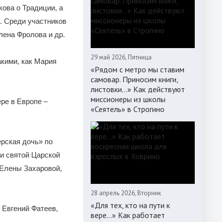
ова о Традиции, а
. Среди участников
лена Фролова и др.
29 май 2026, Пятница
кими, как Мария
«Рядом с метро мы ставим
самовар. Приносим книги,
листовки…» Как действуют
миссионеры из школы
ре в Европе –
«Сеятель» в Строгино
ерская дочь» по
и святой Царской
 Елены Захаровой,
28 апрель 2026, Вторник
«Для тех, кто на пути к
 Евгений Фатеев,
вере...» Как работает