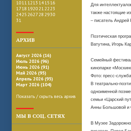
10
11
12
13
14
15
16
Для интеллектуалов
17
18
19
20
21
22
23
также настоящие из
24
25
26
27
28
29
30
31
– писатель Андрей 
Поэтическая прогр
АРХИВ
Ватутина, Игорь Ка
Август 2026 (16)
Семейный фестивал
Июль 2026 (96)
Июнь 2026 (91)
кинопарке «Москин
Май 2026 (95)
Фото: пресс-служб
Апрель 2026 (95)
В театрально-поэти
Март 2026 (104)
одноименной поэме 
Показать / скрыть весь архив
семьи «Царский пут
Анны Большовой и 
МЫ В СОЦ. СЕТЯХ
В Музее Задорожног
писатель Павел Бас