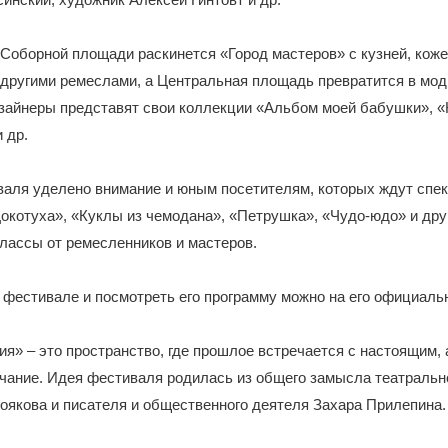
 Соборной площади раскинется «Город мастеров» с кузней, кож
 другими ремеслами, а Центральная площадь превратится в мод
зайнеры представят свои коллекции «Альбом моей бабушки», «
 др.
валя уделено внимание и юным посетителям, которых ждут спе
окотуха», «Куклы из чемодана», «Петрушка», «Чудо-юдо» и друг
лассы от ремесленников и мастеров.
 фестивале и посмотреть его программу можно на его официаль
я» – это пространство, где прошлое встречается с настоящим, 
чание. Идея фестиваля родилась из общего замысла театральн
оякова и писателя и общественного деятеля Захара Прилепина.