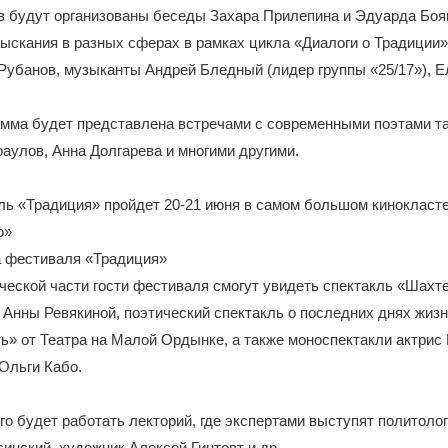
 будут организованы беседы Захара Прилепина и Эдуарда Бояк
ыскания в разных сферах в рамках цикла «Диалоги о Традиции»
Рубанов, музыканты Андрей Бледный (лидер группы «25/17»), Е
амма будет представлена встречами с современными поэтами та
раулов, Анна Долгарева и многими другими.
ь «Традиция» пройдет 20-21 июня в самом большом кинокласте
о»
а фестиваля «Традиция»
ческой части гости фестиваля смогут увидеть спектакль «Шахт
Анны Ревякиной, поэтический спектакль о последних днях жизн
ь» от Театра на Малой Ордынке, а также моноспектакли актрис
Ольги Кабо.
о будет работать лекторий, где экспертами выступят политолог
инский, художник Алексей Гинтовт и др.