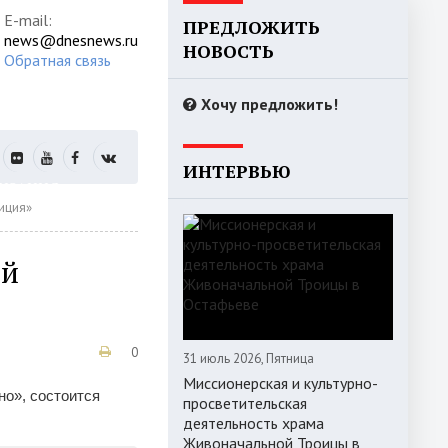
E-mail:
ПРЕДЛОЖИТЬ
news@dnesnews.ru
НОВОСТЬ
Обратная связь
Хочу предложить!
ИНТЕРВЬЮ
РИЗАЦИЯ
иция»
ый
0
31 июль 2026, Пятница
1
Миссионерская и культурно-
2
но», состоится
просветительская
3
деятельность храма
4
Живоначальной Троицы в