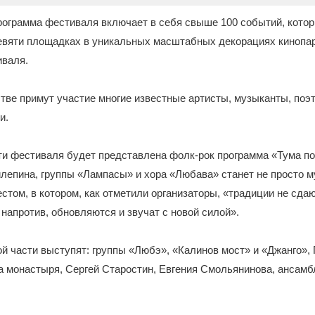
рограмма фестиваля включает в себя свыше 100 событий, кото
евяти площадках в уникальных масштабных декорациях кинопа
иваля.
ве примут участие многие известные артисты, музыканты, поэт
и.
и фестиваля будет представлена фолк-рок программа «Тума пое
лепина, группы «Лампасы» и хора «Любава» станет не просто 
том, в котором, как отметили организаторы, «традиции не сда
 напротив, обновляются и звучат с новой силой».
й части выступят: группы «Любэ», «Калинов мост» и «Джанго»,
ва монастыря, Сергей Старостин, Евгения Смольянинова, ансамб