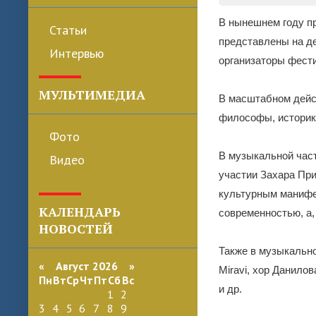
В нынешнем году п
Статьи
представлены на д
Интервью
организаторы фест
МУЛЬТИМЕДИА
В масштабном дейст
философы, историк
Фото
В музыкальной част
Видео
участии Захара При
культурным манифес
КАЛЕНДАРЬ
современностью, а,
НОВОСТЕЙ
Также в музыкально
«
Август 2026 »
Miravi, хор Данило
Пн
Вт
Ср
Чт
Пт
Сб
Вс
и др.
1
2
3
4
5
6
7
8
9