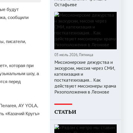
5
Остафьеве
рые будут
рка, сообщили
ы, писатели,
03 июль 2026, Пятница
Миссионерские дежурства и
т», которая при
экскурсии, миссия через СМИ,
музыкальным шоу, а
катехизация и
посткатехизация… Как
ются перед
действуют миссионеры храма
Ризоположения в Леонове
 Пелагея, AY YOLA,
СТАТЬИ
ль «Казачий Кругъ»