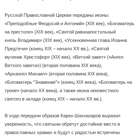
Русской Православной Церкви переданы иконы:
«Преподобные Феодосий и Антоний» (XIX век), «Богоматерь
на престоле» (XIX век), «Святой равноапостольный
князь Владимир» (XIX век), «Усекновенная глава Иоанна
Предтечи» (конец ХIХ – начало XX вв.), «Святой
мученик Христофор» (XIX век), «Ветхий завет» («Ангел
Ветхого завета») (вторая половина XIX века),
«Архангел Михаил» (вторая половина XIX века),
«Богоматерь “Знамение”» (конец XIX века), «Богоматерь на
троне» (начало XX века), а также икона неизвестного
святого в окладе (конец ХIХ – начало XX вв.).
В ходе передачи образов Карен Шахназаров выразил
уверенность, что святыни обретут достойное место в
православных храмах и будут с радостью встречены