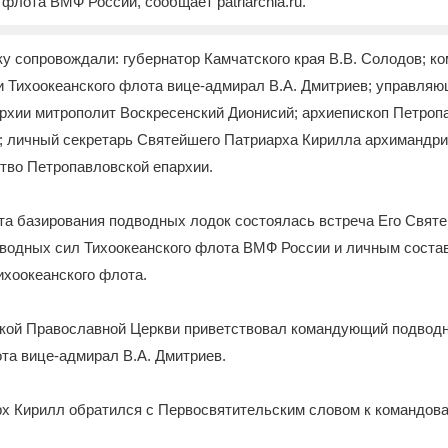
 флота ВМФ России, сообщает patriarchia.ru.
у сопровождали: губернатор Камчатского края В.В. Солодов; 
 Тихоокеанского флота вице-адмирал В.А. Дмитриев; управля
рхии митрополит Воскресенский Дионисий; архиепископ Петроп
; личный секретарь Святейшего Патриарха Кирилла архимандри
ство Петропавловской епархии.
та базирования подводных лодок состоялась встреча Его Свят
водных сил Тихоокеанского флота ВМФ России и личным соста
ихоокеанского флота.
кой Православной Церкви приветствовал командующий подвод
та вице-адмирал В.А. Дмитриев.
х Кирилл обратился с Первосвятительским словом к командов