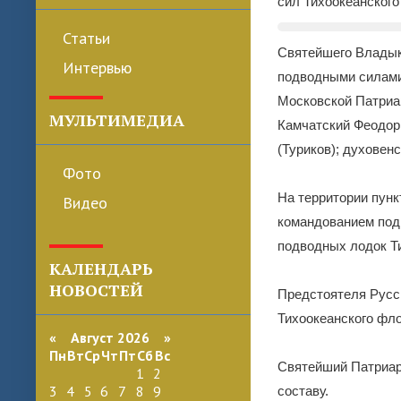
сил Тихоокеанского
Статьи
Святейшего Владык
Интервью
подводными силами
Московской Патриа
МУЛЬТИМЕДИА
Камчатский Феодор
(Туриков); духовен
Фото
На территории пунк
Видео
командованием под
подводных лодок Т
КАЛЕНДАРЬ
НОВОСТЕЙ
Предстоятеля Русс
Тихоокеанского фло
«
Август 2026 »
Пн
Вт
Ср
Чт
Пт
Сб
Вс
Святейший Патриар
1
2
3
4
5
6
7
8
9
составу.