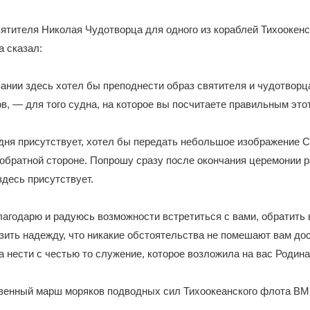
ятителя Николая Чудотворца для одного из кораблей Тихоокенс
а сказал:
ании здесь хотел бы преподнести образ святителя и чудотворц
в, — для того судна, на которое вы посчитаете правильным этот
одня присутствует, хотел бы передать небольшое изображение С
обратной стороне. Попрошу сразу после окончания церемонии р
здесь присутствует.
лагодарю и радуюсь возможности встретиться с вами, обратить 
зить надежду, что никакие обстоятельства не помешают вам до
ца нести с честью то служение, которое возложила на вас Родина
венный марш моряков подводных сил Тихоокеанского флота ВМ