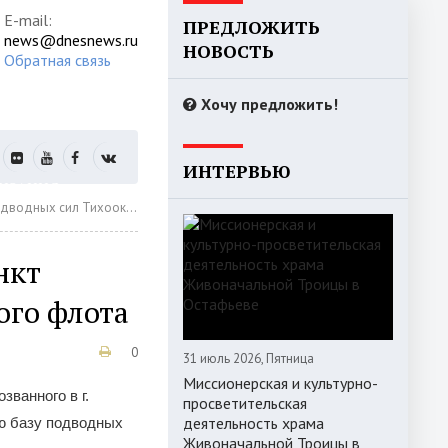
E-mail:
ПРЕДЛОЖИТЬ
news@dnesnews.ru
НОВОСТЬ
Обратная связь
Хочу предложить!
ИНТЕРВЬЮ
РИЗАЦИЯ
ил Тихоокеанского флота
нкт
ого флота
0
31 июль 2026, Пятница
1
Миссионерская и культурно-
2
званного в г.
просветительская
3
деятельность храма
ю базу подводных
4
Живоначальной Троицы в