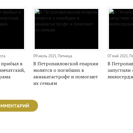
ота
09 июль 2021, Пятница
07 май 2021, П
 прибыл в
В Петропавловской епархии
В Петропа
амчатский,
молятся о погибших в
запустили 
храма
авиакатастрофе и помогают
милосерди
их семьям
ОММЕНТАРИЙ