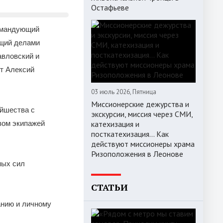
5
Остафьеве
командующий
ющий делами
авловский и
т Алексий
03 июль 2026, Пятница
Миссионерские дежурства и
ейшества с
экскурсии, миссия через СМИ,
вом экипажей
катехизация и
посткатехизация… Как
действуют миссионеры храма
Ризоположения в Леонове
ных сил
СТАТЬИ
анию и личному