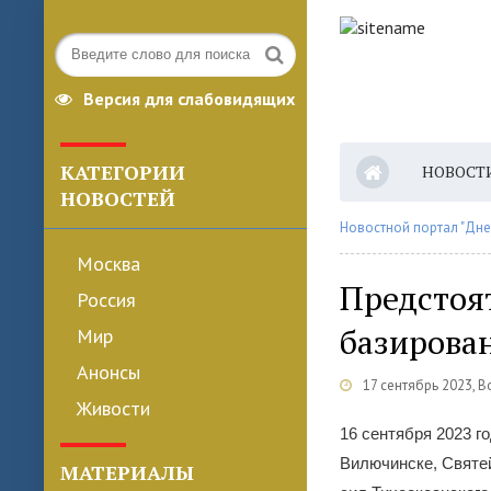
Версия для слабовидящих
КАТЕГОРИИ
НОВОСТ
НОВОСТЕЙ
Новостной портал "Дне
Москва
Предстоят
Россия
базирова
Мир
Анонсы
17 сентябрь 2023, 
Живости
16 сентября 2023 г
Вилючинске, Святе
МАТЕРИАЛЫ