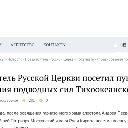
И
АГЕНТСТВО
КОНТАКТЫ
АВТО
сь"
»
Новости
» Предстоятель Русской Церкви посетил пункт базирования подводных с
ель Русской Церкви посетил пу
ния подводных сил Тихоокеанск
Воскресенье
201
0
ода, после освящения гарнизонного храма апостола Андрея Перво
йший Патриарх Московский и всея Руси Кирилл посетил военну