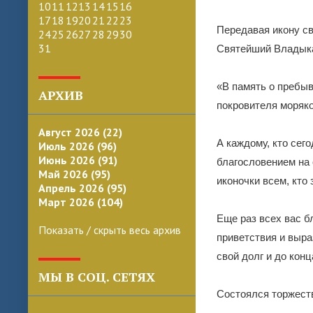
10
11
12
13
14
15
16
17
18
19
20
21
22
23
Передавая икону св
24
25
26
27
28
29
30
31
Святейший Владык
«В память о пребыв
АРХИВ
покровителя моряко
Август 2026 (22)
А каждому, кто сег
Июль 2026 (96)
Июнь 2026 (91)
благословением на 
Май 2026 (95)
иконочки всем, кто 
Апрель 2026 (95)
Март 2026 (104)
Еще раз всех вас б
Показать / скрыть весь архив
приветствия и выра
свой долг и до кон
МЫ В СОЦ. СЕТЯХ
Состоялся торжест