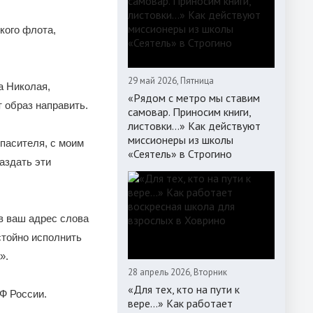
кого флота,
29 май 2026, Пятница
а Николая,
«Рядом с метро мы ставим
 образ направить.
самовар. Приносим книги,
листовки…» Как действуют
миссионеры из школы
пасителя, с моим
«Сеятель» в Строгино
аздать эти
в ваш адрес слова
стойно исполнить
».
28 апрель 2026, Вторник
«Для тех, кто на пути к
Ф России.
вере...» Как работает