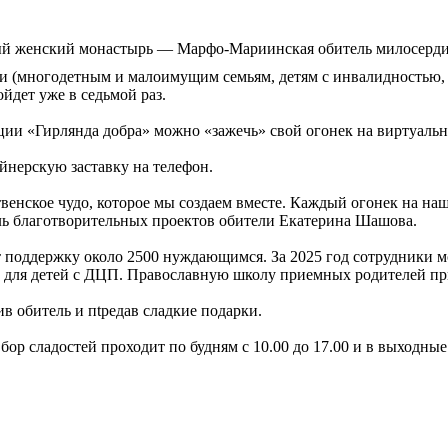
ый женский монастырь — Марфо-Мариинская обитель милосерди
и (многодетным и малоимущим семьям, детям с инвалидностью, 
йдет уже в седьмой раз.
ии «Гирлянда добра» можно «зажечь» свой огонек на виртуальн
нерскую заставку на телефон.
венское чудо, которое мы создаем вместе. Каждый огонек на наш
ель благотворительных проектов обители Екатерина Шашова.
 поддержку около 2500 нуждающимся. За 2025 год сотрудники 
 для детей с ДЦП. Православную школу приемных родителей при
в обитель и пtредав сладкие подарки.
бор сладостей проходит по будням с 10.00 до 17.00 и в выходные 