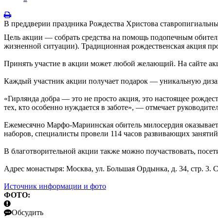
В преддверии праздника Рождества Христова ставропигиальн
Цель акции — собрать средства на помощь подопечным обител
жизненной ситуации). Традиционная рождественская акция про
Принять участие в акции может любой желающий. На сайте акц
Каждый участник акции получает подарок — уникальную дизай
«Гирлянда добра — это не просто акция, это настоящее рождест
тех, кто особенно нуждается в заботе», — отмечает руководит
Ежемесячно Марфо-Мариинская обитель милосердия оказывает
наборов, специалисты провели 114 часов развивающих занятий
В благотворительной акции также можно поучаствовать, посети
Адрес монастыря: Москва, ул. Большая Ордынка, д. 34, стр. 3. С
Источник информации и фото
ФОТО:
Обсудить