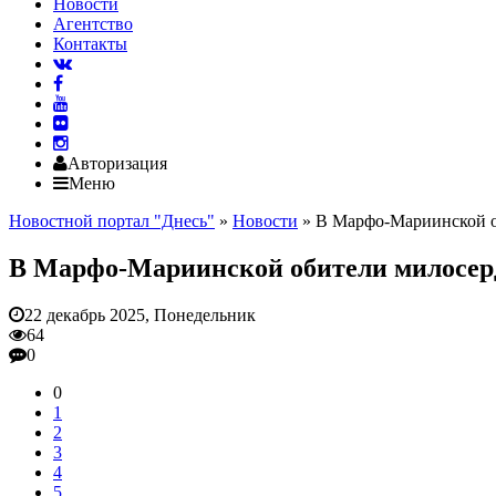
Новости
Агентство
Контакты
Авторизация
Меню
Новостной портал "Днесь"
»
Новости
» В Марфо-Мариинской об
В Марфо-Мариинской обители милосерд
22 декабрь 2025, Понедельник
64
0
0
1
2
3
4
5