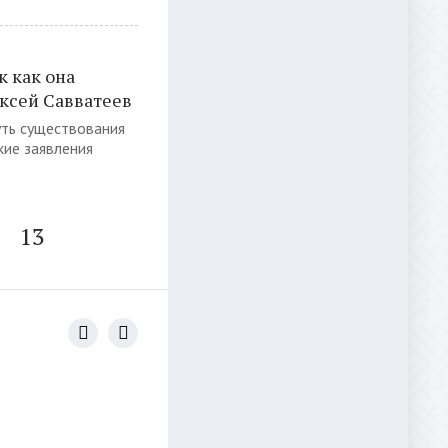
к как она
ксей Савватеев
уть существования
кие заявления
13