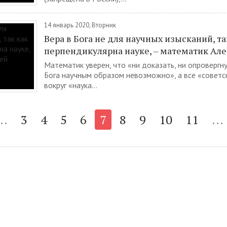
14 январь 2020, Вторник
Вера в Бога не для научных изысканий, та
перпендикулярна науке, – математик Але
Математик уверен, что «ни доказать, ни опровергн
Бога научным образом невозможно», а все «советс
вокруг «наука...
..
3
4
5
6
7
8
9
10
11
...