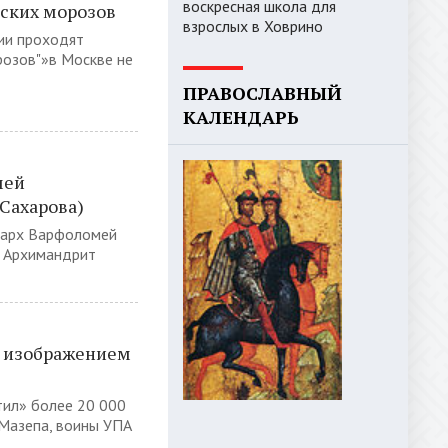
воскресная школа для
нских морозов
взрослых в Ховрино
сии проходят
розов"»в Москве не
ПРАВОСЛАВНЫЙ
КАЛЕНДАРЬ
мей
Сахарова)
иарх Варфоломей
. Архимандрит
с изображением
тил» более 20 000
 Мазепа, воины УПА