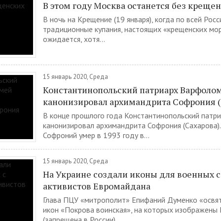
В этом году Москва останется без креще
В ночь на Крещение (19 января), когда по всей Рос
традиционные купания, настоящих «крещенских мо
ожидается, хотя...
15 январь 2020, Среда
Константинопольский патриарх Варфоло
канонизировал архимандрита Софрония (
В конце прошлого года Константинопольский патр
канонизировал архимандрита Софрония (Сахарова)
Софроний умер в 1993 году в...
15 январь 2020, Среда
На Украине создали иконы для военных 
активистов Евромайдана
Глава ПЦУ «митрополит» Епифаний Думенко «освя
икон «Покрова воинская», на которых изображены
(запрещена в России),...