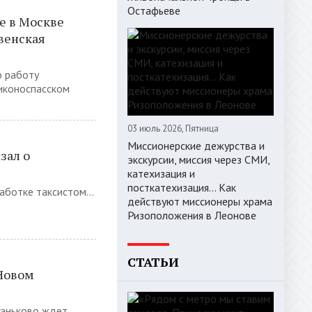
Остафьеве
е в Москве
венская
ю работу
иконоспасском
03 июль 2026, Пятница
Миссионерские дежурства и
зал о
экскурсии, миссия через СМИ,
катехизация и
посткатехизация… Как
ботке таксистом...
действуют миссионеры храма
Ризоположения в Леонове
СТАТЬИ
 Новом
ганьково ждет