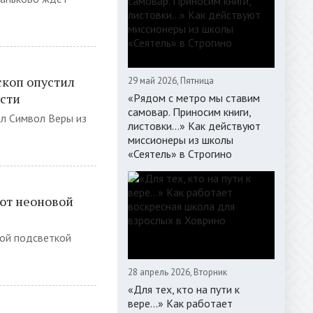
скоп опустил
29 май 2026, Пятница
сти
«Рядом с метро мы ставим
самовар. Приносим книги,
ил Символ Веры из
листовки…» Как действуют
миссионеры из школы
«Сеятель» в Строгино
ют неоновой
ой подсветкой
28 апрель 2026, Вторник
«Для тех, кто на пути к
вере...» Как работает