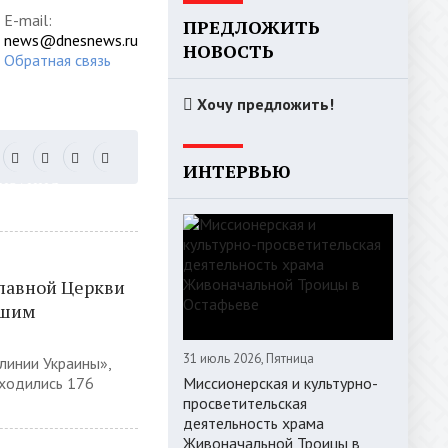
E-mail:
ПРЕДЛОЖИТЬ
news@dnesnews.ru
НОВОСТЬ
Обратная связь
Хочу предложить!
ИНТЕРВЬЮ
РИЗАЦИЯ
лавной Церкви
бшим
31 июль 2026, Пятница
линии Украины»,
аходились 176
Миссионерская и культурно-
просветительская
деятельность храма
Живоначальной Троицы в