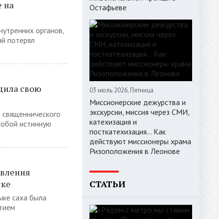
 на
Остафьеве
нутренних органов,
ий потерял
дила свою
03 июль 2026, Пятница
Миссионерские дежурства и
экскурсии, миссия через СМИ,
е священнического
катехизация и
собой истинную
посткатехизация… Как
действуют миссионеры храма
Ризоположения в Леонове
овления
ыке
СТАТЬИ
ыке саха была
тием