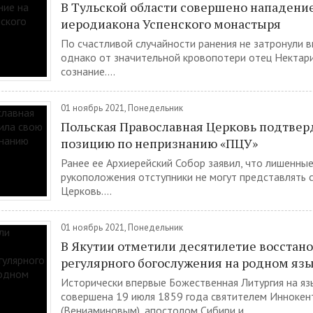
В Тульской области совершено нападение
иеродиакона Успенского монастыря
По счастливой случайности ранения не затронули в
однако от значительной кровопотери отец Нектар
сознание....
01 ноябрь 2021, Понедельник
Польская Православная Церковь подтвер
позицию по непризнанию «ПЦУ»
Ранее ее Архиерейский Собор заявил, что лишенны
рукоположения отступники не могут представлять 
Церковь....
01 ноябрь 2021, Понедельник
В Якутии отметили десятилетие восстан
регулярного богослужения на родном яз
Исторически впервые Божественная Литургия на яз
совершена 19 июля 1859 года святителем Иннокен
(Вениаминовым), апостолом Сибири и...