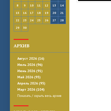
8
9
10
11
12
13
14
15
16
17
18
19
20
21
22
23
24
25
26
27
28
29
30
АРХИВ
Август 2026 (16)
Июль 2026 (96)
Июнь 2026 (91)
Май 2026 (95)
Апрель 2026 (95)
Март 2026 (104)
Показать / скрыть весь архив