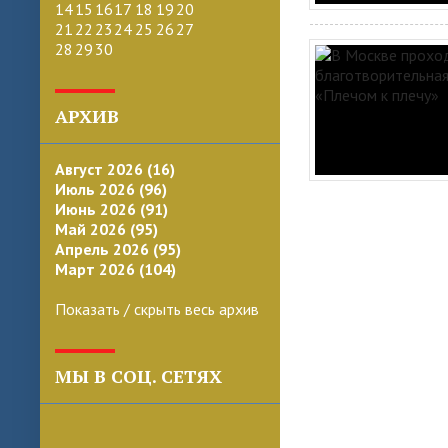
14
15
16
17
18
19
20
21
22
23
24
25
26
27
28
29
30
АРХИВ
Август 2026 (16)
Июль 2026 (96)
Июнь 2026 (91)
Май 2026 (95)
Апрель 2026 (95)
Март 2026 (104)
Показать / скрыть весь архив
МЫ В СОЦ. СЕТЯХ