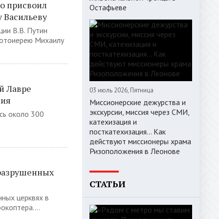
о присвоил
Остафьеве
у Васильеву
ии В.В. Путин
протоиерею Михаилу
й Лавре
03 июль 2026, Пятница
ния
Миссионерские дежурства и
экскурсии, миссия через СМИ,
сь около 300
катехизация и
посткатехизация… Как
действуют миссионеры храма
Ризоположения в Леонове
 разрушенных
СТАТЬИ
нных церквях в
окоптера....