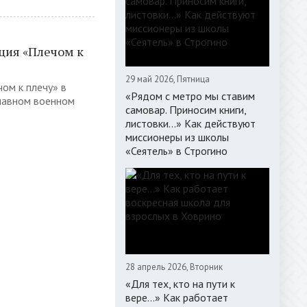
ция «Плечом к
29 май 2026, Пятница
ом к плечу» в
«Рядом с метро мы ставим
лавном военном
самовар. Приносим книги,
листовки…» Как действуют
миссионеры из школы
«Сеятель» в Строгино
28 апрель 2026, Вторник
«Для тех, кто на пути к
вере...» Как работает