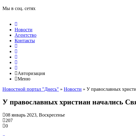
Показать / скрыть весь архив
Мы в соц. сетях
Новости
Агентство
Контакты
Авторизация
Меню
Новостной портал "Днесь"
»
Новости
» У православных христи
У православных христиан начались Св
08 январь 2023, Воскресенье
207
0