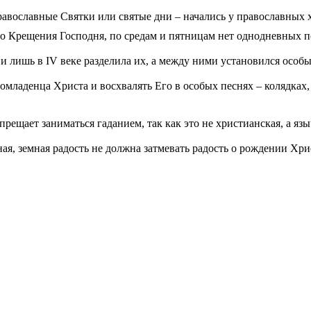
вославные Святки или святые дни – начались у православных хр
до Крещения Господня, по средам и пятницам нет однодневных п
и лишь в IV веке разделила их, а между ними установился особ
младенца Христа и восхвалять Его в особых песнях – колядках,
ещает заниматься гаданием, так как это не христианская, а язы
ная, земная радость не должна затмевать радость о рождении Хри