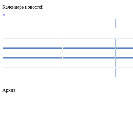
Календарь новостей
«
Август 2026 »
Пн
Вт
3
4
10
11
17
18
24
25
31
Архив
Август 2026 (25)
Июль 2026 (96)
Июнь 2026 (91)
Май 2026 (95)
Апрель 2026 (95)
Март 2026 (104)