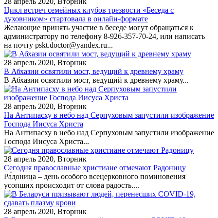
28 апрель 2020, Вторник
Цикл встреч семейных клубов трезвости «Беседа с
духовником» стартовала в онлайн-формате
Желающие принять участие в беседе могут обращаться к
администратору по телефону 8-926-357-70-24, или написать
на почту pskt.doctor@yandex.ru...
28 апрель 2020, Вторник
В Абхазии освятили мост, ведущий к древнему храму
В Абхазии освятили мост, ведущий к древнему храму...
28 апрель 2020, Вторник
На Антипасху в небо над Серпуховым запустили изображение
Господа Иисуса Христа
На Антипасху в небо над Серпуховым запустили изображение
Господа Иисуса Христа...
28 апрель 2020, Вторник
Сегодня православные христиане отмечают Радоницу
Ра́доница – день особого всецерковного поминовения
усопших происходит от слова радость....
28 апрель 2020, Вторник