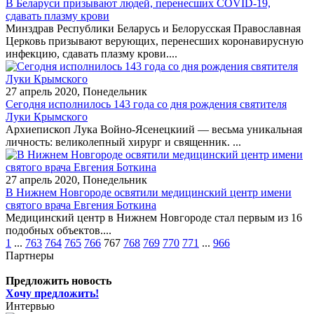
В Беларуси призывают людей, перенесших COVID-19,
сдавать плазму крови
Минздрав Республики Беларусь и Белорусская Православная
Церковь призывают верующих, перенесших коронавирусную
инфекцию, сдавать плазму крови....
27 апрель 2020, Понедельник
Сегодня исполнилось 143 года со дня рождения святителя
Луки Крымского
Архиепископ Лука Войно-Ясенецкиий — весьма уникальная
личность: великолепный хирург и священник. ...
27 апрель 2020, Понедельник
В Нижнем Новгороде освятили медицинский центр имени
святого врача Евгения Боткина
Медицинский центр в Нижнем Новгороде стал первым из 16
подобных объектов....
1
...
763
764
765
766
767
768
769
770
771
...
966
Партнеры
Предложить новость
Хочу предложить!
Интервью