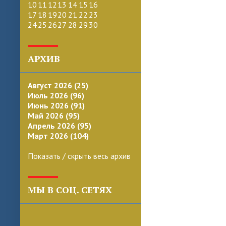
10
11
12
13
14
15
16
17
18
19
20
21
22
23
24
25
26
27
28
29
30
АРХИВ
Август 2026 (25)
Июль 2026 (96)
Июнь 2026 (91)
Май 2026 (95)
Апрель 2026 (95)
Март 2026 (104)
Показать / скрыть весь архив
МЫ В СОЦ. СЕТЯХ