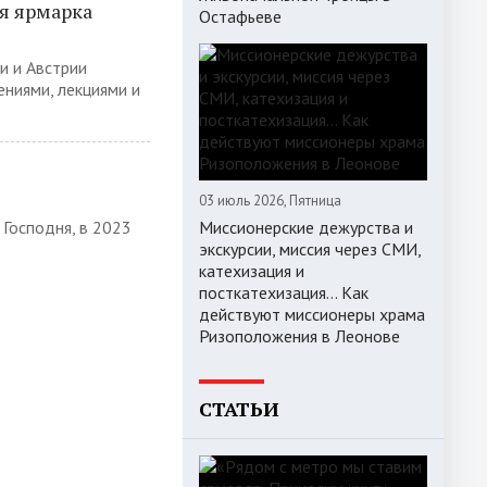
я ярмарка
Остафьеве
и и Австрии
ениями, лекциями и
03 июль 2026, Пятница
 Господня, в 2023
Миссионерские дежурства и
экскурсии, миссия через СМИ,
катехизация и
посткатехизация… Как
действуют миссионеры храма
Ризоположения в Леонове
СТАТЬИ