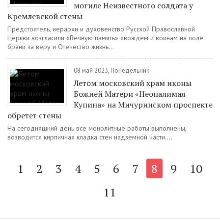
могиле Неизвестного солдата у
Кремлевской стены
Предстоятель, иерархи и духовенство Русской Православной
Церкви возгласили «Вечную память» «вождем и воинам на поле
брани за веру и Отечество жизнь...
08 май 2023, Понедельник
Летом московский храм иконы
Божией Матери «Неопалимая
Купина» на Мичуринском проспекте
обретет стены
На сегодняшний день все монолитные работы выполнены,
возводится кирпичная кладка стен надземной части....
1
2
3
4
5
6
7
8
9
10
11